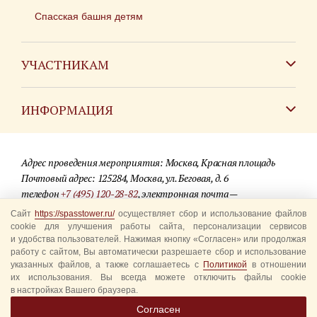
Спасская башня детям
УЧАСТНИКАМ
Зарубежным коллективам
ИНФОРМАЦИЯ
Российским коллективам
Контакты
Фестиваль детских духовых оркестров
Адрес проведения мероприятия: Москва, Красная площадь
Для СМИ
Почтовый адрес: 125284, Москва, ул. Беговая, д. 6
телефон
+7 (495) 120-28-82
, электронная почта —
Где купить билеты
info@spasstower.ru
Сайт
https://spasstower.ru/
осуществляет сбор и использование файлов
Акции
cookie для улучшения работы сайта, персонализации сервисов
и удобства пользователей. Нажимая кнопку «Согласен» или продолжая
© 2009-2025 Официальный сайт фестиваля «Спасская башня»
Вопрос-ответ
работу с сайтом, Вы автоматически разрешаете сбор и использование
Разработка сайта —
студия «Сибирикс»
указанных файлов, а также соглашаетесь с
Политикой
в отношении
их использования. Вы всегда можете отключить файлы cookie
Правила посещения
в настройках Вашего браузера.
Уполномоченные представители
Согласен