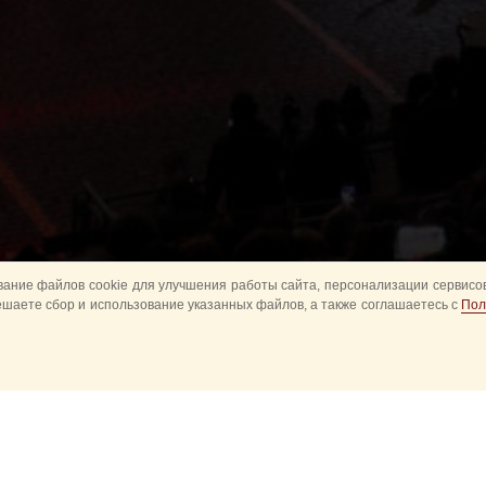
ание файлов cookie для улучшения работы сайта, персонализации сервисов
ешаете сбор и использование указанных файлов, а также соглашаетесь с
Пол
Все
Главное
Конное шоу
Музык
Оркестры в парках
Развод караулов