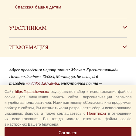
Спасская башня детям
УЧАСТНИКАМ
Зарубежным коллективам
ИНФОРМАЦИЯ
Российским коллективам
Контакты
Фестиваль детских духовых оркестров
Адрес проведения мероприятия: Москва, Красная площадь
Для СМИ
Почтовый адрес: 125284, Москва, ул. Беговая, д. 6
телефон
+7 (495) 120-28-82
, электронная почта —
Где купить билеты
info@spasstower.ru
Сайт
https://spasstower.ru/
осуществляет сбор и использование файлов
Акции
cookie для улучшения работы сайта, персонализации сервисов
и удобства пользователей. Нажимая кнопку «Согласен» или продолжая
© 2009-2025 Официальный сайт фестиваля «Спасская башня»
Вопрос-ответ
работу с сайтом, Вы автоматически разрешаете сбор и использование
Разработка сайта —
студия «Сибирикс»
указанных файлов, а также соглашаетесь с
Политикой
в отношении
их использования. Вы всегда можете отключить файлы cookie
Правила посещения
в настройках Вашего браузера.
Уполномоченные представители
Согласен