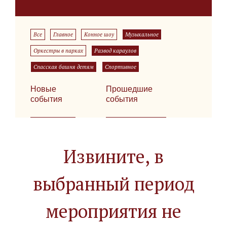
Все
Главное
Конное шоу
Музыкальное
Оркестры в парках
Развод караулов
Спасская башня детям
Спортивное
Новые
Прошедшие
события
события
Извините, в
выбранный период
мероприятия не