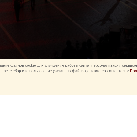
ание файлов cookie для улучшения работы сайта, персонализации сервисов
ешаете сбор и использование указанных файлов, а также соглашаетесь с
Пол
Все
Главное
Конное шоу
Музык
Оркестры в парках
Развод караулов
ите
Спасская башня детям
Спортивное
ий