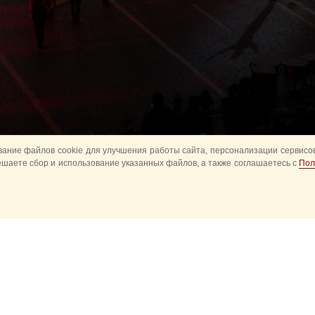
ание файлов cookie для улучшения работы сайта, персонализации сервисов
ешаете сбор и использование указанных файлов, а также соглашаетесь с
Пол
Все
Главное
Конное шоу
Музык
Оркестры в парках
Развод караулов
ите
Спасская башня детям
Спортивное
ий