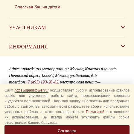
Спасская башня детям
УЧАСТНИКАМ
Зарубежным коллективам
ИНФОРМАЦИЯ
Российским коллективам
Контакты
Фестиваль детских духовых оркестров
Адрес проведения мероприятия: Москва, Красная площадь
Для СМИ
Почтовый адрес: 125284, Москва, ул. Беговая, д. 6
телефон
+7 (495) 120-28-82
, электронная почта —
Где купить билеты
info@spasstower.ru
Сайт
https://spasstower.ru/
осуществляет сбор и использование файлов
Акции
cookie для улучшения работы сайта, персонализации сервисов
и удобства пользователей. Нажимая кнопку «Согласен» или продолжая
© 2009-2025 Официальный сайт фестиваля «Спасская башня»
Вопрос-ответ
работу с сайтом, Вы автоматически разрешаете сбор и использование
Разработка сайта —
студия «Сибирикс»
указанных файлов, а также соглашаетесь с
Политикой
в отношении
их использования. Вы всегда можете отключить файлы cookie
Правила посещения
в настройках Вашего браузера.
Уполномоченные представители
Согласен