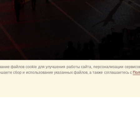
ание файлов cookie для улучшения работы сайта, персонализации сервисов
ешаете сбор и использование указанных файлов, а также соглашаетесь с
Пол
Все
Главное
Конное шоу
Музык
Оркестры в парках
Развод караулов
ите
Спасская башня детям
Спортивное
ий