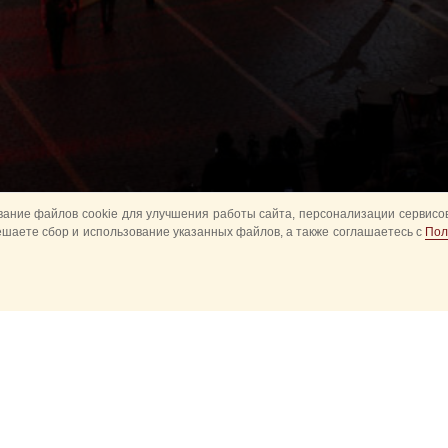
ание файлов cookie для улучшения работы сайта, персонализации сервисов
ешаете сбор и использование указанных файлов, а также соглашаетесь с
Пол
Все
Главное
Конное шоу
Музык
Оркестры в парках
Развод караулов
ите
Спасская башня детям
Спортивное
ий