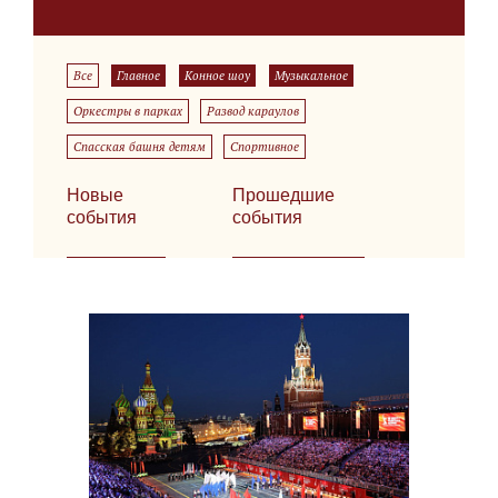
Все
Главное
Конное шоу
Музыкальное
Оркестры в парках
Развод караулов
Спасская башня детям
Спортивное
Новые
Прошедшие
события
события