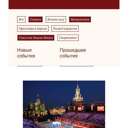
Все
Главное
Конное шоу
Музыкальное
Оркестры в парках
Развод караулов
Спасская башня детям
Спортивное
Новые
Прошедшие
события
события