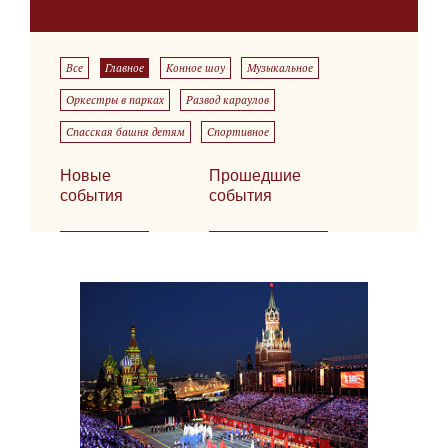
Все
Главное
Конное шоу
Музыкальное
Оркестры в парках
Развод караулов
Спасская башня детям
Спортивное
Новые
Прошедшие
события
события