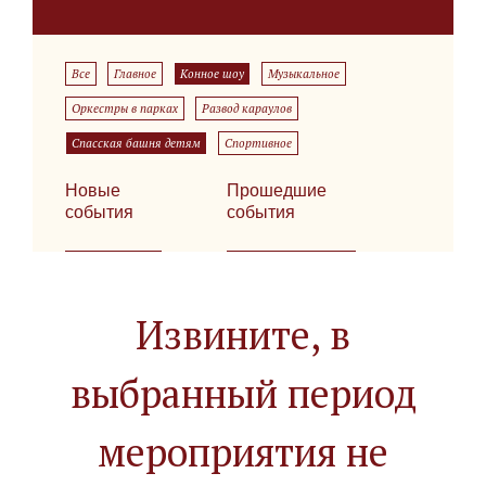
Все
Главное
Конное шоу
Музыкальное
Оркестры в парках
Развод караулов
Спасская башня детям
Спортивное
Новые
Прошедшие
события
события
Извините, в
выбранный период
мероприятия не