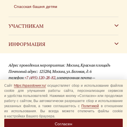
Спасская башня детям
УЧАСТНИКАМ
Зарубежным коллективам
ИНФОРМАЦИЯ
Российским коллективам
Контакты
Фестиваль детских духовых оркестров
Адрес проведения мероприятия: Москва, Красная площадь
Для СМИ
Почтовый адрес: 125284, Москва, ул. Беговая, д. 6
телефон
+7 (495) 120-28-82
, электронная почта —
Где купить билеты
info@spasstower.ru
Сайт
https://spasstower.ru/
осуществляет сбор и использование файлов
Акции
cookie для улучшения работы сайта, персонализации сервисов
и удобства пользователей. Нажимая кнопку «Согласен» или продолжая
© 2009-2025 Официальный сайт фестиваля «Спасская башня»
Вопрос-ответ
работу с сайтом, Вы автоматически разрешаете сбор и использование
Разработка сайта —
студия «Сибирикс»
указанных файлов, а также соглашаетесь с
Политикой
в отношении
их использования. Вы всегда можете отключить файлы cookie
Правила посещения
в настройках Вашего браузера.
Уполномоченные представители
Согласен