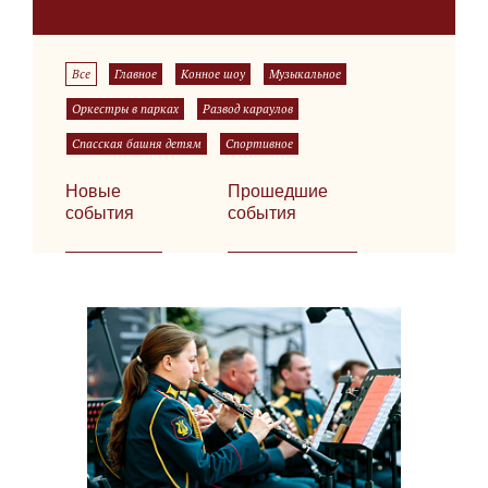
Все
Главное
Конное шоу
Музыкальное
Оркестры в парках
Развод караулов
Спасская башня детям
Спортивное
Новые
Прошедшие
события
события