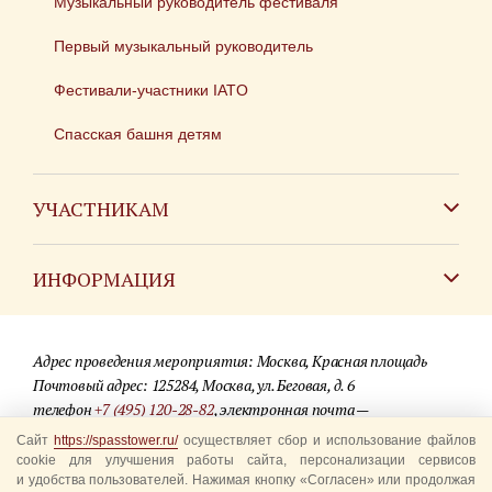
Музыкальный руководитель фестиваля
Первый музыкальный руководитель
Фестивали-участники IATO
Спасская башня детям
УЧАСТНИКАМ
Зарубежным коллективам
ИНФОРМАЦИЯ
Российским коллективам
Контакты
Фестиваль детских духовых оркестров
Адрес проведения мероприятия: Москва, Красная площадь
Для СМИ
Почтовый адрес: 125284, Москва, ул. Беговая, д. 6
телефон
+7 (495) 120-28-82
, электронная почта —
Где купить билеты
info@spasstower.ru
Сайт
https://spasstower.ru/
осуществляет сбор и использование файлов
Акции
cookie для улучшения работы сайта, персонализации сервисов
и удобства пользователей. Нажимая кнопку «Согласен» или продолжая
© 2009-2025 Официальный сайт фестиваля «Спасская башня»