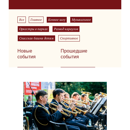
Все
Главное
Конное шоу
Музыкальное
Оркестры в парках
Развод караулов
Спасская башня детям
Спортивное
Новые
Прошедшие
события
события