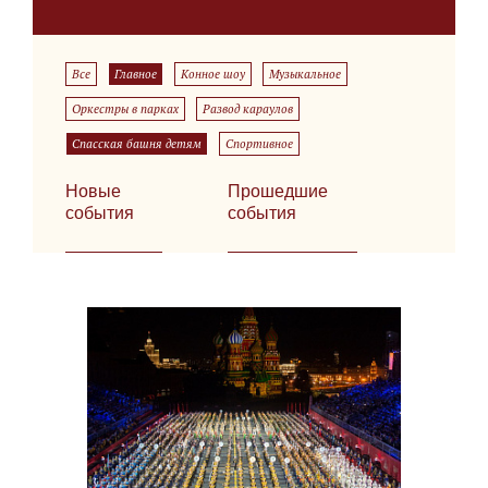
Все
Главное
Конное шоу
Музыкальное
Оркестры в парках
Развод караулов
Спасская башня детям
Спортивное
Новые
Прошедшие
события
события