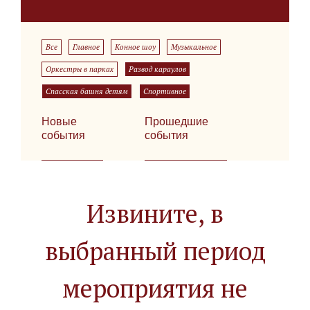
Все
Главное
Конное шоу
Музыкальное
Оркестры в парках
Развод караулов
Спасская башня детям
Спортивное
Новые
Прошедшие
события
события
Извините, в
выбранный период
мероприятия не