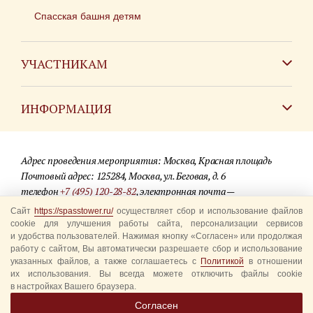
Спасская башня детям
УЧАСТНИКАМ
Зарубежным коллективам
ИНФОРМАЦИЯ
Российским коллективам
Контакты
Фестиваль детских духовых оркестров
Адрес проведения мероприятия: Москва, Красная площадь
Для СМИ
Почтовый адрес: 125284, Москва, ул. Беговая, д. 6
телефон
+7 (495) 120-28-82
, электронная почта —
Где купить билеты
info@spasstower.ru
Сайт
https://spasstower.ru/
осуществляет сбор и использование файлов
Акции
cookie для улучшения работы сайта, персонализации сервисов
и удобства пользователей. Нажимая кнопку «Согласен» или продолжая
© 2009-2025 Официальный сайт фестиваля «Спасская башня»
Вопрос-ответ
работу с сайтом, Вы автоматически разрешаете сбор и использование
Разработка сайта —
студия «Сибирикс»
указанных файлов, а также соглашаетесь с
Политикой
в отношении
их использования. Вы всегда можете отключить файлы cookie
Правила посещения
в настройках Вашего браузера.
Уполномоченные представители
Согласен