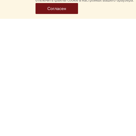
отключить файлы cookie в настройках Вашего браузера.
Согласен
Выбер
дату
событ