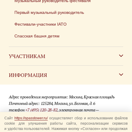
Музыкальный руководитель фестиваля
Первый музыкальный руководитель
Фестивали-участники IATO
Спасская башня детям
УЧАСТНИКАМ
Зарубежным коллективам
ИНФОРМАЦИЯ
Российским коллективам
Контакты
Фестиваль детских духовых оркестров
Адрес проведения мероприятия: Москва, Красная площадь
Для СМИ
Почтовый адрес: 125284, Москва, ул. Беговая, д. 6
телефон
+7 (495) 120-28-82
, электронная почта —
Где купить билеты
info@spasstower.ru
Сайт
https://spasstower.ru/
осуществляет сбор и использование файлов
Акции
cookie для улучшения работы сайта, персонализации сервисов
и удобства пользователей. Нажимая кнопку «Согласен» или продолжая
© 2009-2025 Официальный сайт фестиваля «Спасская башня»