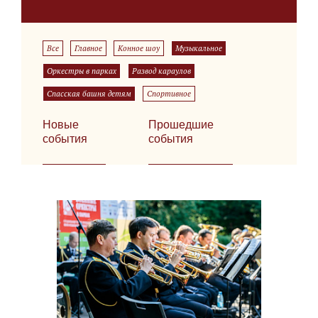
Все
Главное
Конное шоу
Музыкальное
Оркестры в парках
Развод караулов
Спасская башня детям
Спортивное
Новые
Прошедшие
события
события