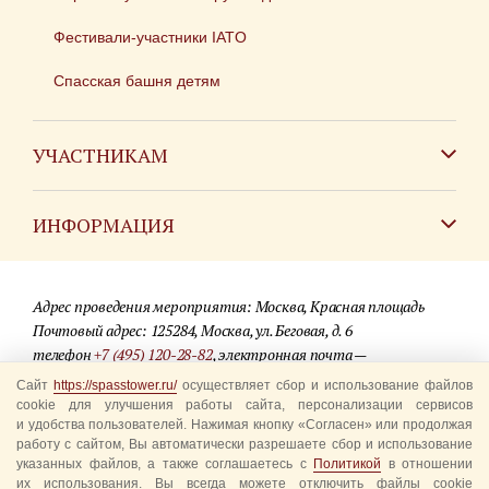
Фестивали-участники IATO
Спасская башня детям
УЧАСТНИКАМ
Зарубежным коллективам
ИНФОРМАЦИЯ
Российским коллективам
Контакты
Фестиваль детских духовых оркестров
Адрес проведения мероприятия: Москва, Красная площадь
Для СМИ
Почтовый адрес: 125284, Москва, ул. Беговая, д. 6
телефон
+7 (495) 120-28-82
, электронная почта —
Где купить билеты
info@spasstower.ru
Сайт
https://spasstower.ru/
осуществляет сбор и использование файлов
Акции
cookie для улучшения работы сайта, персонализации сервисов
и удобства пользователей. Нажимая кнопку «Согласен» или продолжая
© 2009-2025 Официальный сайт фестиваля «Спасская башня»
Вопрос-ответ
работу с сайтом, Вы автоматически разрешаете сбор и использование
Разработка сайта —
студия «Сибирикс»
указанных файлов, а также соглашаетесь с
Политикой
в отношении
их использования. Вы всегда можете отключить файлы cookie
Правила посещения