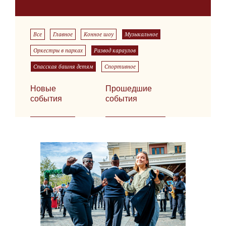
Все
Главное
Конное шоу
Музыкальное
Оркестры в парках
Развод караулов
Спасская башня детям
Спортивное
Новые
Прошедшие
события
события