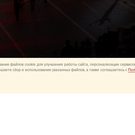
ание файлов cookie для улучшения работы сайта, персонализации сервисов
ешаете сбор и использование указанных файлов, а также соглашаетесь с
Пол
Все
Главное
Конное шоу
Музык
Оркестры в парках
Развод караулов
ите
Спасская башня детям
Спортивное
ий