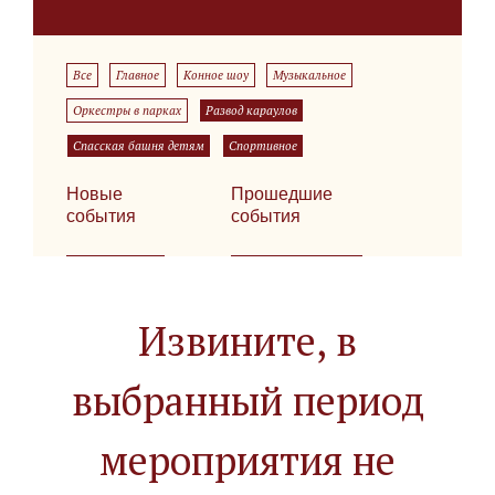
Все
Главное
Конное шоу
Музыкальное
Оркестры в парках
Развод караулов
Спасская башня детям
Спортивное
Новые
Прошедшие
события
события
Извините, в
выбранный период
мероприятия не