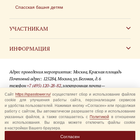
Спасская башня детям
УЧАСТНИКАМ
Зарубежным коллективам
ИНФОРМАЦИЯ
Российским коллективам
Контакты
Фестиваль детских духовых оркестров
Адрес проведения мероприятия: Москва, Красная площадь
Для СМИ
Почтовый адрес: 125284, Москва, ул. Беговая, д. 6
телефон
+7 (495) 120-28-82
, электронная почта —
Где купить билеты
info@spasstower.ru
Сайт
https://spasstower.ru/
осуществляет сбор и использование файлов
Акции
cookie для улучшения работы сайта, персонализации сервисов
и удобства пользователей. Нажимая кнопку «Согласен» или продолжая
© 2009-2025 Официальный сайт фестиваля «Спасская башня»
Вопрос-ответ
работу с сайтом, Вы автоматически разрешаете сбор и использование
Разработка сайта —
студия «Сибирикс»
указанных файлов, а также соглашаетесь с
Политикой
в отношении
их использования. Вы всегда можете отключить файлы cookie
Правила посещения
в настройках Вашего браузера.
Уполномоченные представители
Согласен