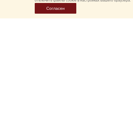
отключить файлы cookie в настройках Вашего браузера.
Согласен
Выбер
дату
событ