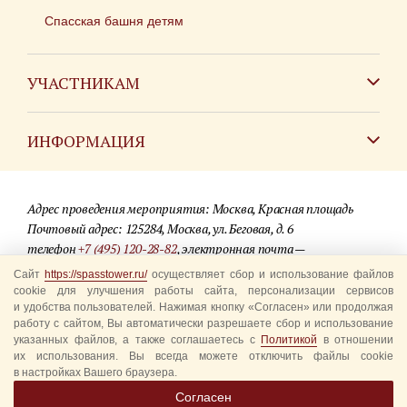
Спасская башня детям
УЧАСТНИКАМ
Зарубежным коллективам
ИНФОРМАЦИЯ
Российским коллективам
Контакты
Фестиваль детских духовых оркестров
Адрес проведения мероприятия: Москва, Красная площадь
Для СМИ
Почтовый адрес: 125284, Москва, ул. Беговая, д. 6
телефон
+7 (495) 120-28-82
, электронная почта —
Где купить билеты
info@spasstower.ru
Сайт
https://spasstower.ru/
осуществляет сбор и использование файлов
Акции
cookie для улучшения работы сайта, персонализации сервисов
и удобства пользователей. Нажимая кнопку «Согласен» или продолжая
© 2009-2025 Официальный сайт фестиваля «Спасская башня»
Вопрос-ответ
работу с сайтом, Вы автоматически разрешаете сбор и использование
Разработка сайта —
студия «Сибирикс»
указанных файлов, а также соглашаетесь с
Политикой
в отношении
их использования. Вы всегда можете отключить файлы cookie
Правила посещения
в настройках Вашего браузера.
Уполномоченные представители
Согласен