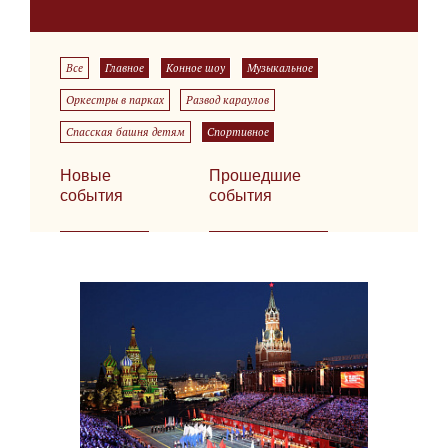
Все
Главное
Конное шоу
Музыкальное
Оркестры в парках
Развод караулов
Спасская башня детям
Спортивное
Новые
Прошедшие
события
события