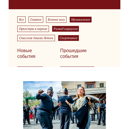
Все
Главное
Конное шоу
Музыкальное
Оркестры в парках
Развод караулов
Спасская башня детям
Спортивное
Новые
Прошедшие
события
события