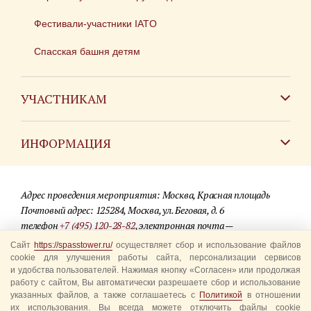
Фестивали-участники IATO
Спасская башня детям
УЧАСТНИКАМ
Зарубежным коллективам
ИНФОРМАЦИЯ
Российским коллективам
Контакты
Фестиваль детских духовых оркестров
Адрес проведения мероприятия: Москва, Красная площадь
Для СМИ
Почтовый адрес: 125284, Москва, ул. Беговая, д. 6
телефон
+7 (495) 120-28-82
, электронная почта —
Где купить билеты
info@spasstower.ru
Сайт
https://spasstower.ru/
осуществляет сбор и использование файлов
Акции
cookie для улучшения работы сайта, персонализации сервисов
и удобства пользователей. Нажимая кнопку «Согласен» или продолжая
© 2009-2025 Официальный сайт фестиваля «Спасская башня»
Вопрос-ответ
работу с сайтом, Вы автоматически разрешаете сбор и использование
Разработка сайта —
студия «Сибирикс»
указанных файлов, а также соглашаетесь с
Политикой
в отношении
их использования. Вы всегда можете отключить файлы cookie
Правила посещения