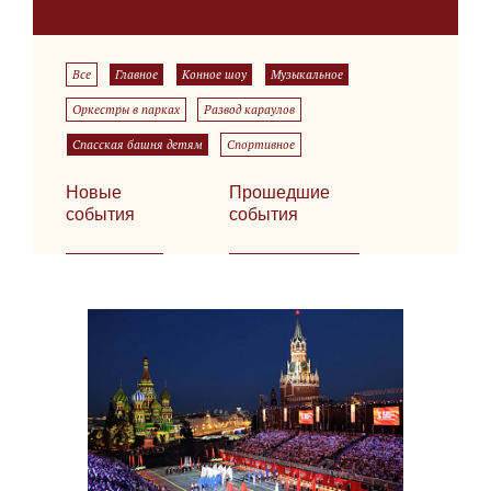
Все
Главное
Конное шоу
Музыкальное
Оркестры в парках
Развод караулов
Спасская башня детям
Спортивное
Новые
Прошедшие
события
события