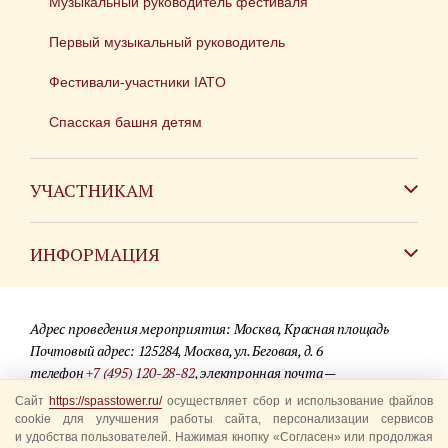
Музыкальный руководитель фестиваля
Первый музыкальный руководитель
Фестивали-участники IATO
Спасская башня детям
УЧАСТНИКАМ
Зарубежным коллективам
ИНФОРМАЦИЯ
Российским коллективам
Контакты
Фестиваль детских духовых оркестров
Адрес проведения мероприятия: Москва, Красная площадь
Для СМИ
Почтовый адрес: 125284, Москва, ул. Беговая, д. 6
телефон
+7 (495) 120-28-82
, электронная почта —
Где купить билеты
info@spasstower.ru
Сайт
https://spasstower.ru/
осуществляет сбор и использование файлов
Акции
cookie для улучшения работы сайта, персонализации сервисов
и удобства пользователей. Нажимая кнопку «Согласен» или продолжая
© 2009-2025 Официальный сайт фестиваля «Спасская башня»