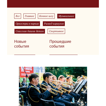
Все
Главное
Конное шоу
Музыкальное
Оркестры в парках
Развод караулов
Спасская башня детям
Спортивное
Новые
Прошедшие
события
события