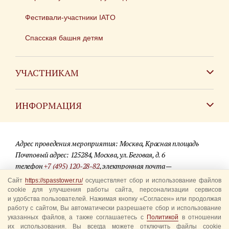
Фестивали-участники IATO
Спасская башня детям
УЧАСТНИКАМ
Зарубежным коллективам
ИНФОРМАЦИЯ
Российским коллективам
Контакты
Фестиваль детских духовых оркестров
Адрес проведения мероприятия: Москва, Красная площадь
Для СМИ
Почтовый адрес: 125284, Москва, ул. Беговая, д. 6
телефон
+7 (495) 120-28-82
, электронная почта —
Где купить билеты
info@spasstower.ru
Сайт
https://spasstower.ru/
осуществляет сбор и использование файлов
Акции
cookie для улучшения работы сайта, персонализации сервисов
и удобства пользователей. Нажимая кнопку «Согласен» или продолжая
© 2009-2025 Официальный сайт фестиваля «Спасская башня»
Вопрос-ответ
работу с сайтом, Вы автоматически разрешаете сбор и использование
Разработка сайта —
студия «Сибирикс»
указанных файлов, а также соглашаетесь с
Политикой
в отношении
их использования. Вы всегда можете отключить файлы cookie
Правила посещения