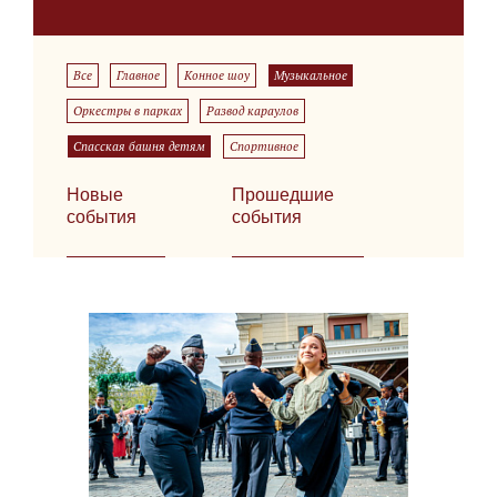
Все
Главное
Конное шоу
Музыкальное
Оркестры в парках
Развод караулов
Спасская башня детям
Спортивное
Новые
Прошедшие
события
события