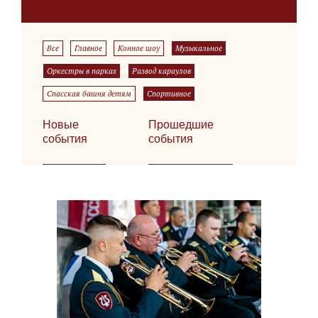
Все
Главное
Конное шоу
Музыкальное
Оркестры в парках
Развод караулов
Спасская башня детям
Спортивное
Новые
Прошедшие
события
события