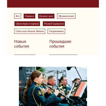
Все
Главное
Конное шоу
Музыкальное
Оркестры в парках
Развод караулов
Спасская башня детям
Спортивное
Новые
Прошедшие
события
события