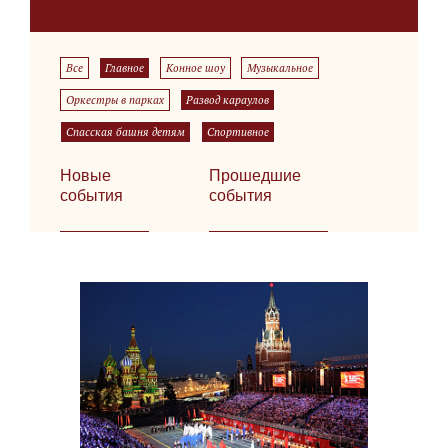
Все
Главное
Конное шоу
Музыкальное
Оркестры в парках
Развод караулов
Спасская башня детям
Спортивное
Новые
Прошедшие
события
события