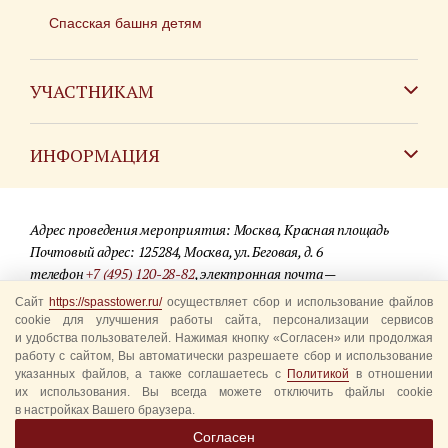
Спасская башня детям
УЧАСТНИКАМ
Зарубежным коллективам
ИНФОРМАЦИЯ
Российским коллективам
Контакты
Фестиваль детских духовых оркестров
Адрес проведения мероприятия: Москва, Красная площадь
Для СМИ
Почтовый адрес: 125284, Москва, ул. Беговая, д. 6
телефон
+7 (495) 120-28-82
, электронная почта —
Где купить билеты
info@spasstower.ru
Сайт
https://spasstower.ru/
осуществляет сбор и использование файлов
Акции
cookie для улучшения работы сайта, персонализации сервисов
и удобства пользователей. Нажимая кнопку «Согласен» или продолжая
© 2009-2025 Официальный сайт фестиваля «Спасская башня»
Вопрос-ответ
работу с сайтом, Вы автоматически разрешаете сбор и использование
Разработка сайта —
студия «Сибирикс»
указанных файлов, а также соглашаетесь с
Политикой
в отношении
их использования. Вы всегда можете отключить файлы cookie
Правила посещения
в настройках Вашего браузера.
Уполномоченные представители
Согласен