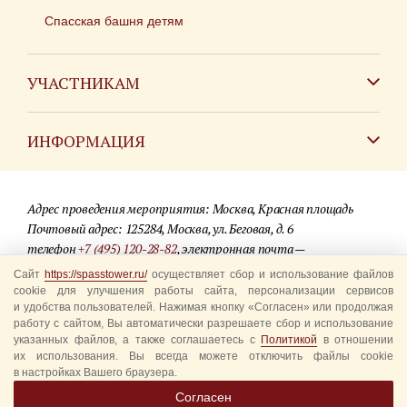
Спасская башня детям
УЧАСТНИКАМ
Зарубежным коллективам
ИНФОРМАЦИЯ
Российским коллективам
Контакты
Фестиваль детских духовых оркестров
Адрес проведения мероприятия: Москва, Красная площадь
Для СМИ
Почтовый адрес: 125284, Москва, ул. Беговая, д. 6
телефон
+7 (495) 120-28-82
, электронная почта —
Где купить билеты
info@spasstower.ru
Сайт
https://spasstower.ru/
осуществляет сбор и использование файлов
Акции
cookie для улучшения работы сайта, персонализации сервисов
и удобства пользователей. Нажимая кнопку «Согласен» или продолжая
© 2009-2025 Официальный сайт фестиваля «Спасская башня»
Вопрос-ответ
работу с сайтом, Вы автоматически разрешаете сбор и использование
Разработка сайта —
студия «Сибирикс»
указанных файлов, а также соглашаетесь с
Политикой
в отношении
их использования. Вы всегда можете отключить файлы cookie
Правила посещения
в настройках Вашего браузера.
Уполномоченные представители
Согласен