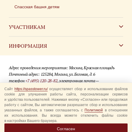
Спасская башня детям
УЧАСТНИКАМ
Зарубежным коллективам
ИНФОРМАЦИЯ
Российским коллективам
Контакты
Фестиваль детских духовых оркестров
Адрес проведения мероприятия: Москва, Красная площадь
Для СМИ
Почтовый адрес: 125284, Москва, ул. Беговая, д. 6
телефон
+7 (495) 120-28-82
, электронная почта —
Где купить билеты
info@spasstower.ru
Сайт
https://spasstower.ru/
осуществляет сбор и использование файлов
Акции
cookie для улучшения работы сайта, персонализации сервисов
и удобства пользователей. Нажимая кнопку «Согласен» или продолжая
© 2009-2025 Официальный сайт фестиваля «Спасская башня»
Вопрос-ответ
работу с сайтом, Вы автоматически разрешаете сбор и использование
Разработка сайта —
студия «Сибирикс»
указанных файлов, а также соглашаетесь с
Политикой
в отношении
их использования. Вы всегда можете отключить файлы cookie
Правила посещения
в настройках Вашего браузера.
Уполномоченные представители
Согласен