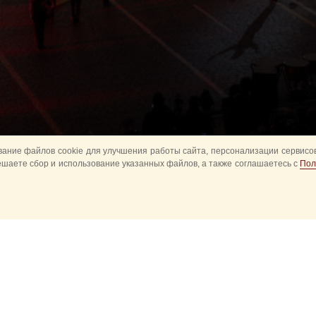
ание файлов cookie для улучшения работы сайта, персонализации сервисов
ешаете сбор и использование указанных файлов, а также соглашаетесь с
Пол
Все
Главное
Конное шоу
Музык
Оркестры в парках
Развод караулов
ите
Спасская башня детям
Спортивное
ий