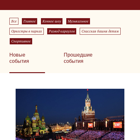
Все
Главное
Конное шоу
Музыкальное
Оркестры в парках
Развод караулов
Спасская башня детям
Спортивное
Новые
Прошедшие
события
события