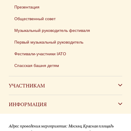
Презентация
Общественный совет
Музыкальный руководитель фестиваля
Первый музыкальный руководитель
Фестивали-участники IATO
Спасская башня детям
УЧАСТНИКАМ
Зарубежным коллективам
ИНФОРМАЦИЯ
Российским коллективам
Контакты
Фестиваль детских духовых оркестров
Адрес проведения мероприятия: Москва, Красная площадь
Для СМИ