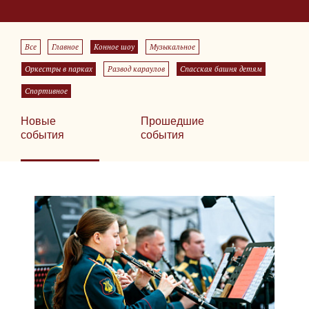
Все
Главное
Конное шоу
Музыкальное
Оркестры в парках
Развод караулов
Спасская башня детям
Спортивное
Новые
Прошедшие
события
события