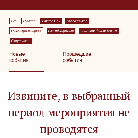
Все
Главное
Конное шоу
Музыкальное
Оркестры в парках
Развод караулов
Спасская башня детям
Спортивное
Новые
Прошедшие
события
события
Извините, в выбранный
период мероприятия не
проводятся