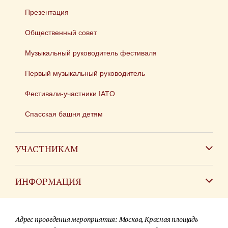
Презентация
Общественный совет
Музыкальный руководитель фестиваля
Первый музыкальный руководитель
Фестивали-участники IATO
Спасская башня детям
УЧАСТНИКАМ
Зарубежным коллективам
ИНФОРМАЦИЯ
Российским коллективам
Контакты
Фестиваль детских духовых оркестров
Адрес проведения мероприятия: Москва, Красная площадь
Для СМИ