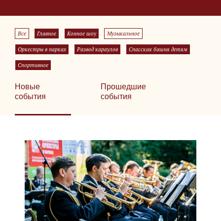
Все
Главное
Конное шоу
Музыкальное
Оркестры в парках
Развод караулов
Спасская башня детям
Спортивное
Новые
Прошедшие
события
события