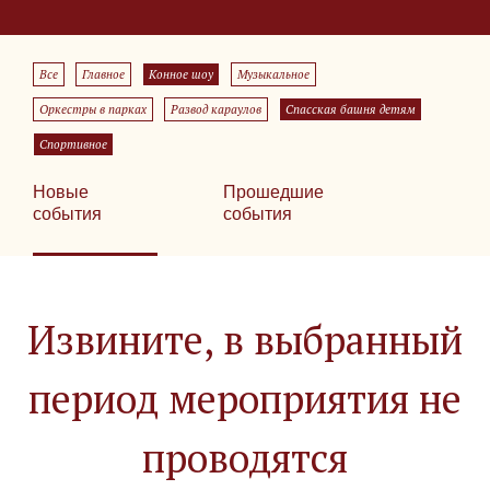
Все
Главное
Конное шоу
Музыкальное
Оркестры в парках
Развод караулов
Спасская башня детям
Спортивное
Новые
Прошедшие
события
события
Извините, в выбранный
период мероприятия не
проводятся