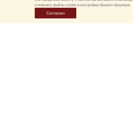
отключить файлы cookie в настройках Вашего браузера.
Согласен
Все
Гл
Выберите
Спасская 
дату
событий
Новые соб