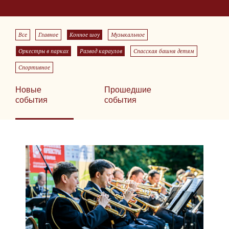
Все
Главное
Конное шоу
Музыкальное
Оркестры в парках
Развод караулов
Спасская башня детям
Спортивное
Новые
Прошедшие
события
события