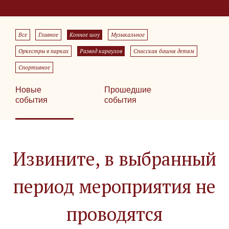
Все
Главное
Конное шоу
Музыкальное
Оркестры в парках
Развод караулов
Спасская башня детям
Спортивное
Новые
Прошедшие
события
события
Извините, в выбранный
период мероприятия не
проводятся