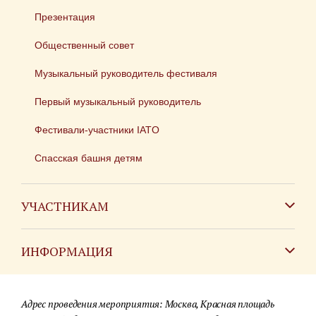
Презентация
Общественный совет
Музыкальный руководитель фестиваля
Первый музыкальный руководитель
Фестивали-участники IATO
Спасская башня детям
УЧАСТНИКАМ
Зарубежным коллективам
ИНФОРМАЦИЯ
Российским коллективам
Контакты
Фестиваль детских духовых оркестров
Адрес проведения мероприятия: Москва, Красная площадь
Для СМИ