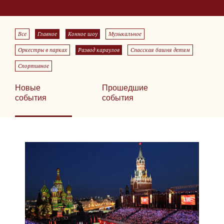
Все
Главное
Конное шоу
Музыкальное
Оркестры в парках
Развод караулов
Спасская башня детям
Спортивное
Новые
Прошедшие
события
события