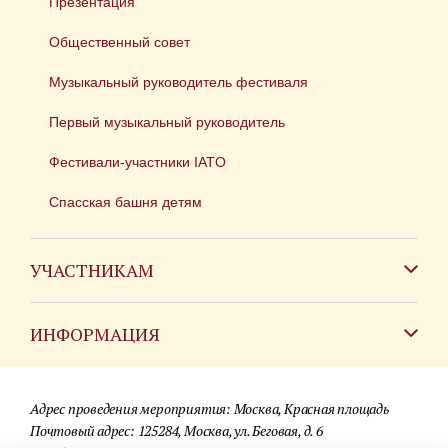
Презентация
Общественный совет
Музыкальный руководитель фестиваля
Первый музыкальный руководитель
Фестивали-участники IATO
Спасская башня детям
УЧАСТНИКАМ
Зарубежным коллективам
ИНФОРМАЦИЯ
Российским коллективам
Контакты
Фестиваль детских духовых оркестров
Адрес проведения мероприятия: Москва, Красная площадь
Для СМИ
Почтовый адрес: 125284, Москва, ул. Беговая, д. 6