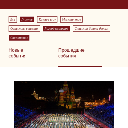
Все
Главное
Конное шоу
Музыкальное
Оркестры в парках
Развод караулов
Спасская башня детям
Спортивное
Новые
Прошедшие
события
события