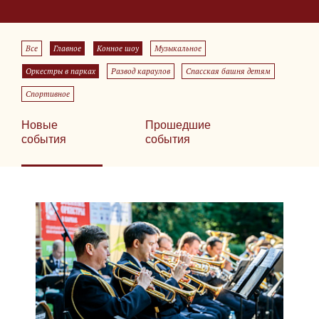
Все
Главное
Конное шоу
Музыкальное
Оркестры в парках
Развод караулов
Спасская башня детям
Спортивное
Новые
Прошедшие
события
события