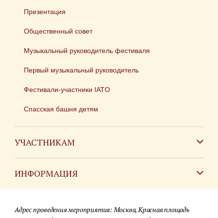
Презентация
Общественный совет
Музыкальный руководитель фестиваля
Первый музыкальный руководитель
Фестивали-участники IATO
Спасская башня детям
УЧАСТНИКАМ
Зарубежным коллективам
ИНФОРМАЦИЯ
Российским коллективам
Контакты
Фестиваль детских духовых оркестров
Адрес проведения мероприятия: Москва, Красная площадь
Для СМИ