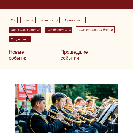
Все
Главное
Конное шоу
Музыкальное
Оркестры в парках
Развод караулов
Спасская башня детям
Спортивное
Новые
Прошедшие
события
события