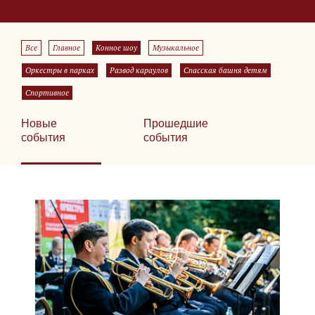
Все
Главное
Конное шоу
Музыкальное
Оркестры в парках
Развод караулов
Спасская башня детям
Спортивное
Новые
Прошедшие
события
события