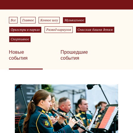
Все
Главное
Конное шоу
Музыкальное
Оркестры в парках
Развод караулов
Спасская башня детям
Спортивное
Новые
Прошедшие
события
события