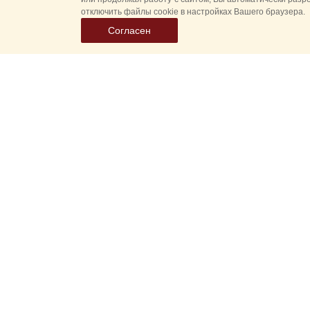
отключить файлы cookie в настройках Вашего браузера.
Согласен
Все
Гл
Выберите
Спасская 
дату
событий
Новые соб